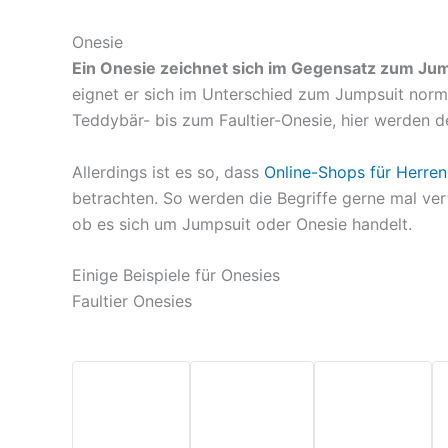
Anthrazit/Schwar*
Onesie
Fleece
Dark Grey
Onesie
Onesie
Gr. L*
Herren
Flauschig
Ein Onesie zeichnet sich im Gegensatz zum Jump
Eintei*
eignet er sich im Unterschied zum Jumpsuit norma
Teddybär- bis zum Faultier-Onesie, hier werden
Allerdings ist es so, dass
Online-Shops für Herr
betrachten. So werden die Begriffe gerne mal ver
ob es sich um Jumpsuit oder Onesie handelt.
Einige Beispiele für Onesies
Faultier Onesies