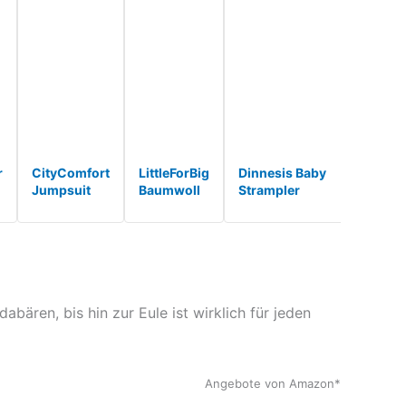
r
CityComfort
LittleForBig
Dinnesis Baby
Katara 
Jumpsuit
Baumwoll
Strampler
(30+ D
Damen
Fancy Bär
Säugling
Bären-
Kuschelig
Strampler
Neugeborenes
Teddy, 
Fleece
Onesie
Mädchen
Onesie
Einteiler
Pyjama
Jungen Bär
Qualitä
N
Schlafanzug
Teddy
Warmer Dic*
Onesie
Dessous
Damen S-XL
Einteiliger
abären, bis hin zur Eule ist wirklich für jeden
(Graue*
Bab*
Angebote von Amazon*