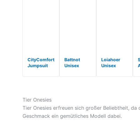
CityComfort
Battnot
Loiahoer
Jumpsuit
Unisex
Unisex
Damen
Pyjama
Erwachsene
Kuschelig
Teddy
Bär Onesie
S
Fleece
Fleece
Kostüm
Onesie
Schlafanzug
Pyjama
Damen
Einteiler
Halloween
Tier Onesies
Flauschig S-
Jumpsuit
Cosplay
XL (Teddy
Plüsch
Kostü*
Tier Onesies erfreuen sich großer Beliebtheit, da 
Braun, M)*
Onesie
Geschmack ein gemütliches Modell dabei.
Warm *