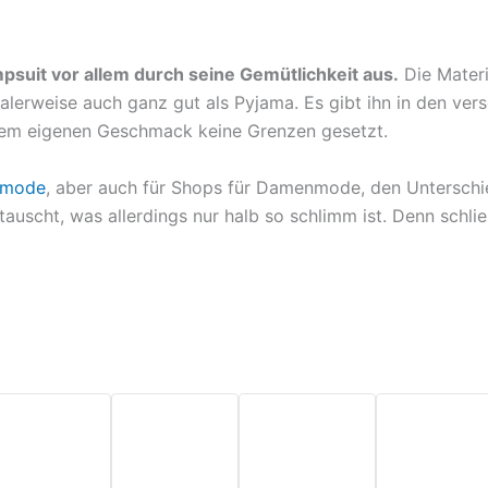
Trainingsanzug
Overall
Sportanzug
Camouflag*
Onesie
Trainingsanzug
Dark Grey
J*
Gr. XXL*
suit vor allem durch seine Gemütlichkeit aus.
Die Materi
lerweise auch ganz gut als Pyjama. Es gibt ihn in den ver
 dem eigenen Geschmack keine Grenzen gesetzt.
enmode
, aber auch für Shops für Damenmode, den Unterschi
tauscht, was allerdings nur halb so schlimm ist. Denn schl