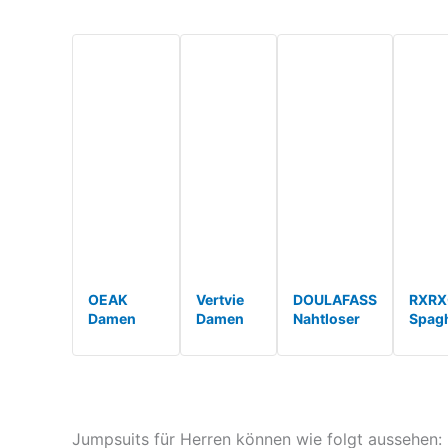
OEAK
Vertvie
DOULAFASS
RXR
Damen
Damen
Nahtloser
Spagh
Sport
Jumpsuit
Gerippter
Strap
Jumpsuit
Flared
Langarm
Gerip
Lang Eng
Eng
Jumpsuit
Ärmel
Yoga
Scrunch
Damen Eng
Jump
Bodysuit
Butt
Square
Dame
Overall
Bodysuit
Neck Bauch
Rücke
Jumpsuits für Herren können wie folgt aussehen: