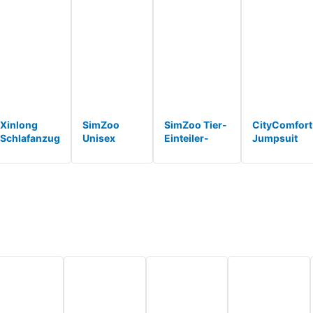
Xinlong
SimZoo
SimZoo Tier-
CityComfort
Schlafanzug
Unisex
Einteiler-
Jumpsuit
Damen Lang
Pyjamas
Pyjama für
Kinder
für
Onesies
Erwachsene,
Einteiler
Halloween
Tiere
Faultier-
Fleece
Kölner
Kostüm
KostüM-
Overall
Karneval mit
Cosplay
NachtwäSche
Onesie
Kapuze
Erwachsene
f&*
Kinder
Taschen *
Karneval
Mädchen
Nachtwäsc*
Jungen 4-1*