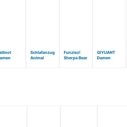
attnot
Schlafanzug
Funziez!
QIYUANT
amen
Animal
Sherpa Bear
Damen
yjama
Onesie Plus
Erwachsene
Jumpsuit
eddy
Size Bär
Onesie Tier
Onesie
leece
Kigurumis
Halloween
Pyjama
chlafanzug
Erwachsene
Kostüm
Sanft
inteiler
Frauen
Plüsch
Schlafanzug
umpsuit
Männer
Teddy
Einteiler
lüsch
Pyjam*
Eintei*
Strampler
nesie
Lang
arm S*
Button-
Dow*