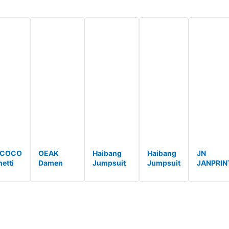
XCOCO
OEAK
Haibang
Haibang
JN
etti
Damen
Jumpsuit
Jumpsuit
JANPRIN
Sport
Damen
Damen
Jumpsui
pte
Jumpsuit
Sommer
Sommer
Damen
los
Lang Eng
Elegant O-
Elegant
Kuscheli
suit
Yoga
Ausschnitt
Ärmellos
Sport
n Eng
Overall
Overall
Overall
Overall
nfreie
Langarm
Lang
Lang
Eng