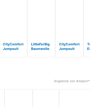
CityComfort
LittleForBig
CityComfort
Teddy Bär
Jumpsuit
Baumwolle
Jumpsuit
Einheitsgrö
Damen
Strampler
Damen
L - XL Kost
Kuschelig
Onesie
Kuschelig
Fasching
Fleece
Pyjamas
Fleece
Karneval
Einteiler
Hoodie
Onesie
Braunbär
Schlafanzug
Bodysuit –
Damen
Erwa*
Onesie
Gemütlicher
Flauschig S-
Damen S-XL
B*
XL (Teddy
Angebote von Amazon*
(Graue*
Braun, M)*