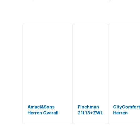
Stretch
Lang
Weg Full
Padd
Langarm
Yoga
Body E*
Bodycon
Ärmellos
Strampler*
Overall
Sp*
Amaci&Sons
Finchman
CityComfort
Herren Overall
21L13+ZWL
Herren
Jumpsuit Jogging
FMJ18
Overall
Onesie
Herren
Jumpsuit,
Trainingsanzug
Jumpsuit
One Piece
3007
Overall
Anzug