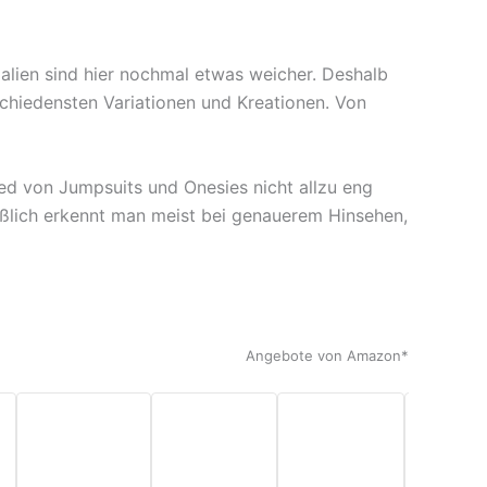
Jogginganz*
Sleepsuit
3004 Schwa*
Cosplay
Fleece-
Ove*
alien sind hier nochmal etwas weicher. Deshalb
schiedensten Variationen und Kreationen. Von
ed von Jumpsuits und Onesies nicht allzu eng
ießlich erkennt man meist bei genauerem Hinsehen,
Angebote von Amazon*