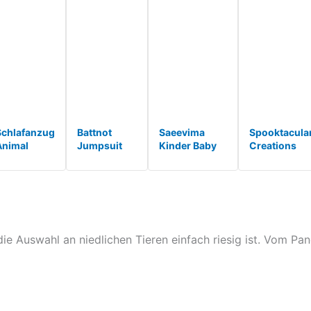
Schlafanzug
Battnot
Saeevima
Spooktacula
Animal
Jumpsuit
Kinder Baby
Creations
Onesie Plus
Damen
Fleece
Unisex
ize Bär
Teddy
Cartoon Tiere
Erwachsene
Kigurumis
Fleece
Strampler
Pyjama
Erwachsene
Einteiler
Hoodie Body
Plüsch
Frauen
Overall
Langarm
Jumpsuit EI
Männer
Anzug
Reißverschlu*
Stück AFFE
Pyjam*
Flauschig
T*
die Auswahl an niedlichen Tieren einfach riesig ist. Vom Pand
Schlafanzug
Winter W*