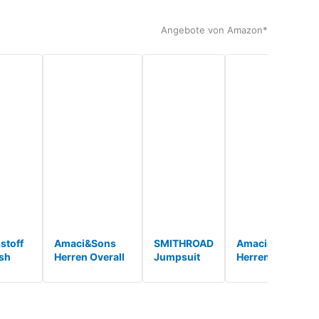
Rundhals
Rückenfrei
Playsuit mi*
Ärmellose
e
*
Angebote von Amazon*
stoff
Amaci&Sons
SMITHROAD
Amaci&Sons
sh
Herren Overall
Jumpsuit
Herren Overall
en
Jumpsuit
Tier Karton
Jumpsuit
suit
Onesie Jogging
Fasching
Jogging Onesie
elgrau
Sportanzug
Halloween
Trainingsanzug
L*
Trainingsanzug
Kostüm
Camouflage