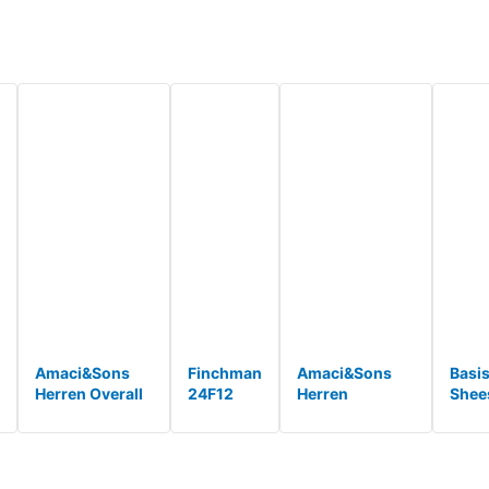
ed*
Rollkragen
Romper
Mock
Workout
Playsuits
Lässig
Neck
Bodysuit
mit Rei?
Kurzarm*
Romper
One Piec
versc*
Läs*
Tank
Top*
Amaci&Sons
Finchman
Amaci&Sons
Basis
Herren Overall
24F12
Herren
Shee
Jumpsuit
FM117
Norweger
Herr
Jogging
Azteken
Overall
Jump
Cargo-Style
Herren
Jumpsuit
Dunk
Onesie
Jumpsuit
Onesie Jogging
Gr. X