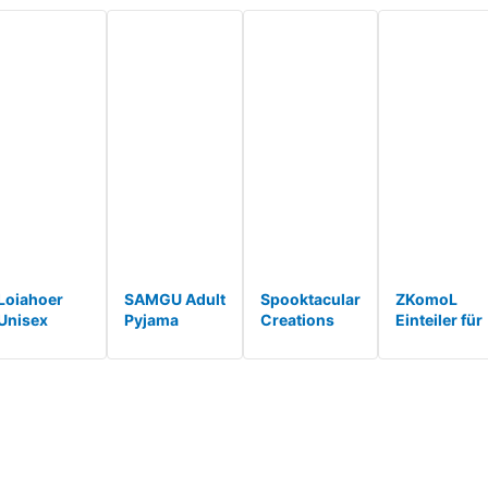
Loiahoer
SAMGU Adult
Spooktacular
ZKomoL
Unisex
Pyjama
Creations
Einteiler für
Erwachsene
Cosplay Tier
Unisex
Erwachsene
Triceratops
Onesie Body
Erwachsene
Unisex,
Onesie
Nachtwäsche
Pyjama
Party,
Kostüm
Kleid Overall
Plüsch
Pyjama für
Pyjama Tie-
Animal
Jumpsuit EIN
Damen,
dye
Sleepwea*
Stück AFFE
Cosplay,
Dinosaurier
T*
Nacht*
Drach*